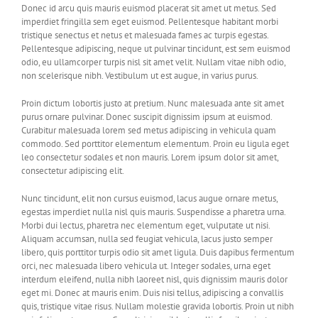
Donec id arcu quis mauris euismod placerat sit amet ut metus. Sed
imperdiet fringilla sem eget euismod. Pellentesque habitant morbi
tristique senectus et netus et malesuada fames ac turpis egestas.
Pellentesque adipiscing, neque ut pulvinar tincidunt, est sem euismod
odio, eu ullamcorper turpis nisl sit amet velit. Nullam vitae nibh odio,
non scelerisque nibh. Vestibulum ut est augue, in varius purus.
Proin dictum lobortis justo at pretium. Nunc malesuada ante sit amet
purus ornare pulvinar. Donec suscipit dignissim ipsum at euismod.
Curabitur malesuada lorem sed metus adipiscing in vehicula quam
commodo. Sed porttitor elementum elementum. Proin eu ligula eget
leo consectetur sodales et non mauris. Lorem ipsum dolor sit amet,
consectetur adipiscing elit.
Nunc tincidunt, elit non cursus euismod, lacus augue ornare metus,
egestas imperdiet nulla nisl quis mauris. Suspendisse a pharetra urna.
Morbi dui lectus, pharetra nec elementum eget, vulputate ut nisi.
Aliquam accumsan, nulla sed feugiat vehicula, lacus justo semper
libero, quis porttitor turpis odio sit amet ligula. Duis dapibus fermentum
orci, nec malesuada libero vehicula ut. Integer sodales, urna eget
interdum eleifend, nulla nibh laoreet nisl, quis dignissim mauris dolor
eget mi. Donec at mauris enim. Duis nisi tellus, adipiscing a convallis
quis, tristique vitae risus. Nullam molestie gravida lobortis. Proin ut nibh