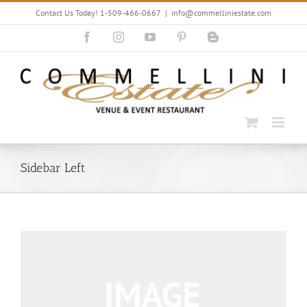
Skip
Contact Us Today! 1-509-466-0667
|
info@commelliniestate.com
to
content
Facebook
Instagram
YouTube
Pinterest
Blogger
Sidebar Left