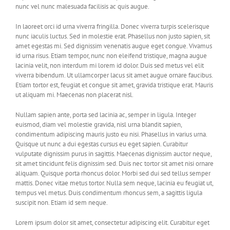
nunc vel nunc malesuada facilisis ac quis augue.
In laoreet orci id urna viverra fringilla. Donec viverra turpis scelerisque
nunc iaculis luctus. Sed in molestie erat. Phasellus non justo sapien, sit
amet egestas mi. Sed dignissim venenatis augue eget congue. Vivamus
id urna risus. Etiam tempor, nunc non eleifend tristique, magna augue
lacinia velit, non interdum mi lorem id dolor. Duis sed metus vel elit
viverra bibendum. Ut ullamcorper lacus sit amet augue ornare faucibus.
Etiam tortor est, feugiat et congue sit amet, gravida tristique erat. Mauris
ut aliquam mi. Maecenas non placerat nisl.
Nullam sapien ante, porta sed lacinia ac, semper in ligula. Integer
euismod, diam vel molestie gravida, nisl urna blandit sapien,
condimentum adipiscing mauris justo eu nisi. Phasellus in varius urna.
Quisque ut nunc a dui egestas cursus eu eget sapien. Curabitur
vulputate dignissim purus in sagittis. Maecenas dignissim auctor neque,
sit amet tincidunt felis dignissim sed. Duis nec tortor sit amet nisi ornare
aliquam. Quisque porta rhoncus dolor. Morbi sed dui sed tellus semper
mattis. Donec vitae metus tortor. Nulla sem neque, lacinia eu feugiat ut,
tempus vel metus. Duis condimentum rhoncus sem, a sagittis ligula
suscipit non. Etiam id sem neque.
Lorem ipsum dolor sit amet, consectetur adipiscing elit. Curabitur eget