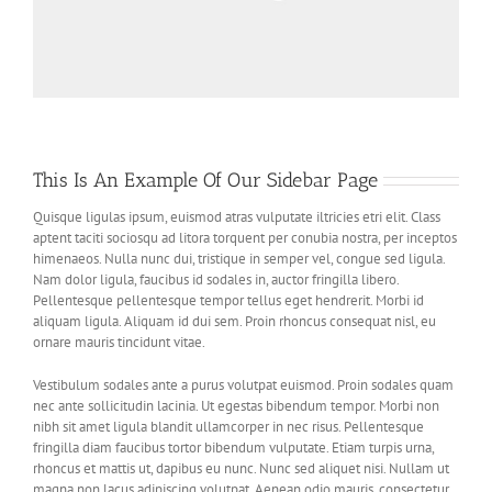
This Is An Example Of Our Sidebar Page
Quisque ligulas ipsum, euismod atras vulputate iltricies etri elit. Class
aptent taciti sociosqu ad litora torquent per conubia nostra, per inceptos
himenaeos. Nulla nunc dui, tristique in semper vel, congue sed ligula.
Nam dolor ligula, faucibus id sodales in, auctor fringilla libero.
Pellentesque pellentesque tempor tellus eget hendrerit. Morbi id
aliquam ligula. Aliquam id dui sem. Proin rhoncus consequat nisl, eu
ornare mauris tincidunt vitae.
Vestibulum sodales ante a purus volutpat euismod. Proin sodales quam
nec ante sollicitudin lacinia. Ut egestas bibendum tempor. Morbi non
nibh sit amet ligula blandit ullamcorper in nec risus. Pellentesque
fringilla diam faucibus tortor bibendum vulputate. Etiam turpis urna,
rhoncus et mattis ut, dapibus eu nunc. Nunc sed aliquet nisi. Nullam ut
magna non lacus adipiscing volutpat. Aenean odio mauris, consectetur