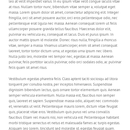
leo at velit imperdiet varius. In eu ipsum vitae velit congue iaculis vitae
at risus. Nullam tortor nunc, bibendum vitae semper a, volutpat eget
massa. Lorem ipsum dolor sit amet, consectetur adipiscing elit. Integer
fringilla, orci sit amet posuere auctor, orci eros pellentesque odio, nec
pellentesque erat ligula nec massa. Aenean consequat lorem ut felis
ullamcorper posuere gravida tellus faucibus. Maecenas dolor elit,
pulvinar eu vehicula eu, consequat et lacus. Duis et purus ipsum. In
auctor mattis ipsum id molestie. Donec risus nulla, fringilla a rhoncus
vitae, semper a massa. Vivamus ullamcorper, enim sit amet consequat
laoreet, tortor tortor dictum urna, ut egestas urna ipsum nec libero.
Nulla justo leo, molestie vel tempor nec, egestas at massa. Aenean
pulvinar, felis porttitor iaculis pulvinar, odio orci sodales odio, ac pulvinar
felis quam sit amet risus.
Vestibulum egestas pharetra felis. Class aptent taciti sociosqu ad litora
torquent per conubia nostra, per inceptos himenaeos. Suspendisse
dignissim bibendum lectus, quis ornare tortor elementum quis. Aenean
semper vehicula elementum. Nulla massa est, faucibus non semper
quis, laoreet et sapien. Suspendisse massa odio, aliquet nec commodo
et, venenatis ut velit. Pellentesque mauris lorem, dictum vitae feugiat
quis, placerat vitae eros. Vestibulum quis purus vel urna convallis
faucibus. Etiam vel mauris nisi, non vehicula est. Pellentesque habitant
morbi tristique senectus et netus et malesuada fames ac turpis egestas.
Aliquam leo lorem, tincidunt sed molestie id, egestas feugiat quam.