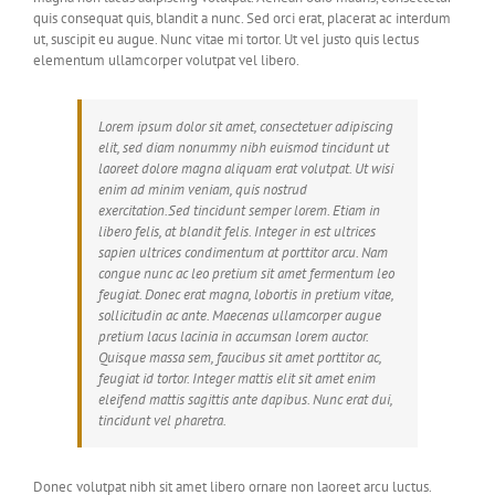
quis consequat quis, blandit a nunc. Sed orci erat, placerat ac interdum
ut, suscipit eu augue. Nunc vitae mi tortor. Ut vel justo quis lectus
elementum ullamcorper volutpat vel libero.
Lorem ipsum dolor sit amet, consectetuer adipiscing
elit, sed diam nonummy nibh euismod tincidunt ut
laoreet dolore magna aliquam erat volutpat. Ut wisi
enim ad minim veniam, quis nostrud
exercitation.Sed tincidunt semper lorem. Etiam in
libero felis, at blandit felis. Integer in est ultrices
sapien ultrices condimentum at porttitor arcu. Nam
congue nunc ac leo pretium sit amet fermentum leo
feugiat. Donec erat magna, lobortis in pretium vitae,
sollicitudin ac ante. Maecenas ullamcorper augue
pretium lacus lacinia in accumsan lorem auctor.
Quisque massa sem, faucibus sit amet porttitor ac,
feugiat id tortor. Integer mattis elit sit amet enim
eleifend mattis sagittis ante dapibus. Nunc erat dui,
tincidunt vel pharetra.
Donec volutpat nibh sit amet libero ornare non laoreet arcu luctus.