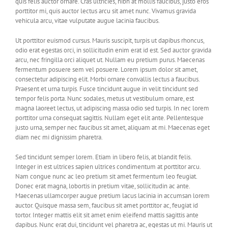
quis felis auctor ornare. Cras ultricies, nibh at mollis faucibus, justo eros
porttitor mi, quis auctor lectus arcu sit amet nunc. Vivamus gravida
vehicula arcu, vitae vulputate augue lacinia faucibus.
Ut porttitor euismod cursus. Mauris suscipit, turpis ut dapibus rhoncus,
odio erat egestas orci, in sollicitudin enim erat id est. Sed auctor gravida
arcu, nec fringilla orci aliquet ut. Nullam eu pretium purus. Maecenas
fermentum posuere sem vel posuere. Lorem ipsum dolor sit amet,
consectetur adipiscing elit. Morbi ornare convallis lectus a faucibus.
Praesent et urna turpis. Fusce tincidunt augue in velit tincidunt sed
tempor felis porta. Nunc sodales, metus ut vestibulum ornare, est
magna laoreet lectus, ut adipiscing massa odio sed turpis. In nec lorem
porttitor urna consequat sagittis. Nullam eget elit ante. Pellentesque
justo urna, semper nec faucibus sit amet, aliquam at mi. Maecenas eget
diam nec mi dignissim pharetra.
Sed tincidunt semper lorem. Etiam in libero felis, at blandit felis.
Integer in est ultrices sapien ultrices condimentum at porttitor arcu.
Nam congue nunc ac leo pretium sit amet fermentum leo feugiat.
Donec erat magna, lobortis in pretium vitae, sollicitudin ac ante.
Maecenas ullamcorper augue pretium lacus lacinia in accumsan lorem
auctor. Quisque massa sem, faucibus sit amet porttitor ac, feugiat id
tortor. Integer mattis elit sit amet enim eleifend mattis sagittis ante
dapibus. Nunc erat dui, tincidunt vel pharetra ac, egestas ut mi. Mauris ut